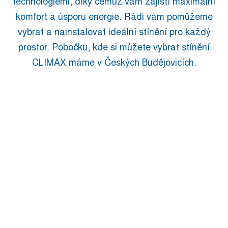
technologiemi, díky čemuž vám zajistí maximální
komfort a úsporu energie. Rádi vám pomůžeme
vybrat a nainstalovat ideální stínění pro každý
prostor. Pobočku, kde si můžete vybrat stínění
CLIMAX máme v Českých Budějovicích.
STÍNĚNÍ
VENKOVNÍ
NA
STÍNĚNÍ
TERASY
SÍTĚ
VNITŘNÍ
PROTI
STÍNĚNÍ
HMYZU