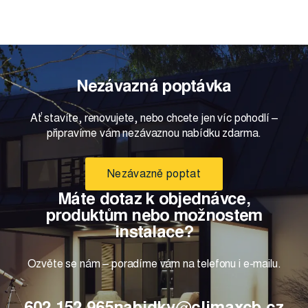
Nezávazná poptávka
Ať stavíte, renovujete, nebo chcete jen víc pohodlí –
připravíme vám nezávaznou nabídku zdarma.
Nezávazně poptat
Máte dotaz k objednávce,
produktům nebo možnostem
instalace?
Ozvěte se nám – poradíme vám na telefonu i e-mailu.
602 152 965
nabidky@climaxcb.cz