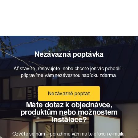
Nezávazná poptávka
Ať stavíte, renovujete, nebo chcete jen víc pohodlí –
připravíme vám nezávaznou nabídku zdarma.
Nezávazně poptat
Máte dotaz k objednávce,
produktům nebo možnostem
instalace?
Ozvěte se nám – poradíme vám na telefonu i e-mailu.