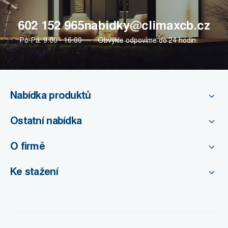
602 152 965
nabidky@climaxcb.cz
Po-Pá: 9:00 - 16:00
Obvykle odpovíme do 24 hodin
Nabídka produktů
Ostatní nabídka
O firmě
Ke stažení