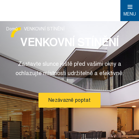
MENU
Domů
VENKOVNÍ STÍNĚNÍ
VENKOVNÍ STÍNĚNÍ
Zastavte slunce ještě před vašimi okny a
ochlazujte místnosti udržitelně a efektivně.
Nezávazně poptat