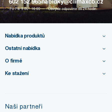
602 152 965
nabidky@climaxcb.cz
Po-Pá: 9:00 - 16:00
Obvykle odpovíme do 24 hodin
Nabídka produktů
Ostatní nabídka
O firmě
Ke stažení
Naši partneři